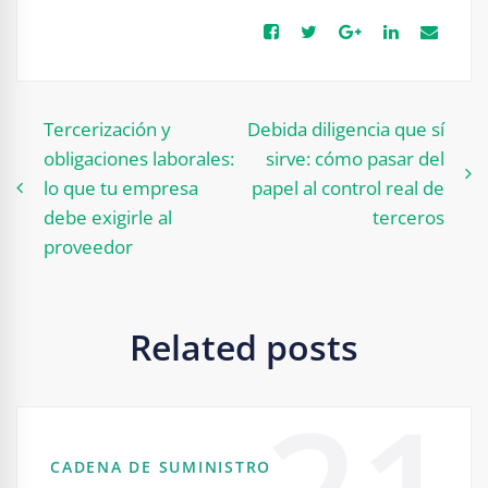
Navegación
Tercerización y
Debida diligencia que sí
obligaciones laborales:
sirve: cómo pasar del
de
lo que tu empresa
papel al control real de
entradas
debe exigirle al
terceros
proveedor
Related posts
21
CADENA DE SUMINISTRO