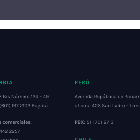
MBIA
PERÚ
7 Bis Número 124 – 49
Avenida República de Pana
(601) 917 2103 Bogotá
oficina 403 San Isidro – Lim
s comerciales:
PBX:
51 1 701 8713
 442 2257
CHILE